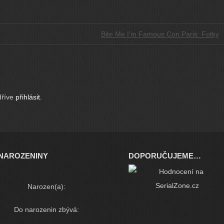
Bite Me I’m Famous Con Paris: Fotky
dříve
přihlásit
.
NAROZENINY
DOPORUČUJEME…
Narozen(a):
Do narozenin zbývá: