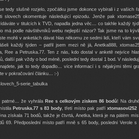
se tedy slušně rozjelo, zpočátku jsme dokonce vybírali i z vašich ř
ti slovech okomentuje následující epizodu. Jenže pak xtomase2
vídáváte v titulcích k TVD, napadla jedna věc… co takhle každý tý
do má podle návštěvníků webu nejlepší názor? Tak jsme na to kývl
jste mohli v anketách dávat hlas někomu ze sedmi lidí, kteří vám sv
ášeli každý týden – patřil jsem mezi ně já, Anetka888, xtomas2
a, Ree a Petruska.77. Ten z nás, kdo dostal v anketě nejvíce hla
ů, další pak vždy o bod méně, poslední tedy dostal 1 bod. V následuj
 najdete, jak to tedy dopadlo… více informací i s nějakými těmi gr
te v pokračování článku… :-)
je patrné… že vyhrála
Ree s celkovým ziskem 86 bodů
! Na druh
ístila
Petruska.77 s 83 body
, třetí místo pak patří
xtomasovi252 
ýna získala 71 bodů, takže je čtvrtá, Anetka, která je na pátém mís
ů 69. Předposlední místo patří mně s 65 body, poslední Verole s