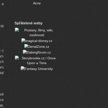
Acne
 a
Spřátelené weby
rát
:-(
vám
ich
pro
tal
eti
ice
at,