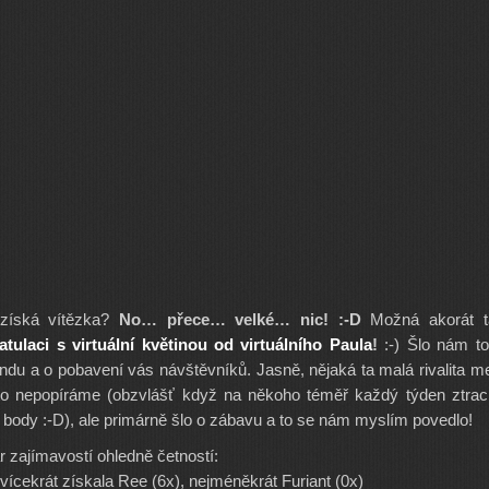
získá vítězka?
No… přece… velké… nic! :-D
Možná akorát t
ratulaci s virtuální květinou od virtuálního Paula
!
:-) Šlo nám to
ndu a o pobavení vás návštěvníků. Jasně, nějaká ta malá rivalita m
to nepopíráme (obzvlášť když na někoho téměř každý týden ztrac
a body :-D), ale primárně šlo o zábavu a to se nám myslím povedlo!
r zajímavostí ohledně četností:
vícekrát získala Ree (6x), nejméněkrát Furiant (0x)