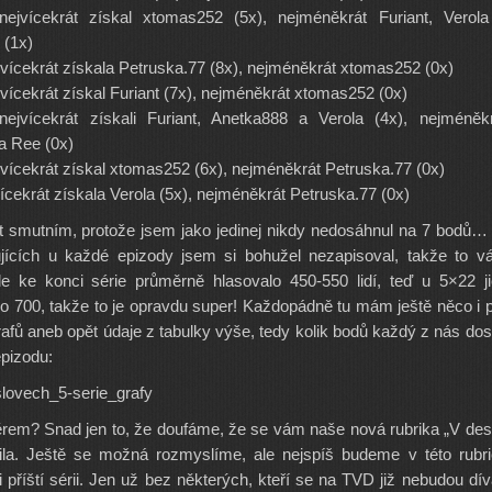
ejvícekrát získal xtomas252 (5x), nejméněkrát Furiant, Verola
 (1x)
jvícekrát získala Petruska.77 (8x), nejméněkrát xtomas252 (0x)
jvícekrát získal Furiant (7x), nejméněkrát xtomas252 (0x)
ejvícekrát získali Furiant, Anetka888 a Verola (4x), nejméněk
a Ree (0x)
jvícekrát získal xtomas252 (6x), nejméněkrát Petruska.77 (0x)
ícekrát získala Verola (5x), nejméněkrát Petruska.77 (0x)
t smutním, protože jsem jako jedinej nikdy nedosáhnul na 7 bodů… 
ujících u každé epizody jsem si bohužel nezapisoval, takže to 
e ke konci série průměrně hlasovalo 450-550 lidí, teď u 5×22 j
o 700, takže to je opravdu super! Každopádně tu mám ještě něco i 
rafů aneb opět údaje z tabulky výše, tedy kolik bodů každý z nás dos
pizodu:
ěrem? Snad jen to, že doufáme, že se vám naše nová rubrika „V des
bila. Ještě se možná rozmyslíme, ale nejspíš budeme v této rubr
 příští sérii. Jen už bez některých, kteří se na TVD již nebudou dív