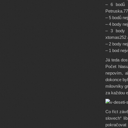
– 6 bodů n
Petruska.77
– 5 bodů ne
– 4 body ne
– 3 body n
xtomas252 
– 2 body ne
– 1 bod nejv
Já teda dos
Počet hlas
nepovím, al
dokonce byl
milovníky g
za každou e
Co říct záv
slovech“ lí
pokračovat i