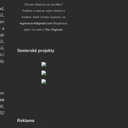
Chcete přispívat do kecálku?
ad,
Pošlete e-mail se svým nickem a
52,
heslem, které chcete nastavit, na
den
registracevd@gmail.com!
Registrace
i a
platí i na web k
The Originals
.
oje
52,
sů,
Sesterské projekty
ící
afy
ém
se
tě,
 52
Reklama