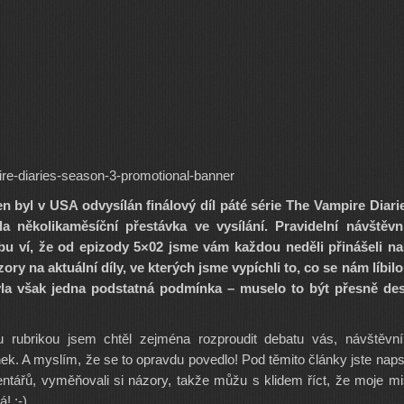
n byl v USA odvysílán finálový díl páté série The Vampire Diari
la několikaměsíční přestávka ve vysílání. Pravidelní návštěvn
u ví, že od epizody 5×02 jsme vám každou neděli přinášeli na
zory na aktuální díly, ve kterých jsme vypíchli to, co se nám líbilo
Byla však jedna podstatná podmínka – muselo to být přesně des
u rubrikou jsem chtěl zejména rozproudit debatu vás, návštěvn
nek. A myslím, že se to opravdu povedlo! Pod těmito články jste naps
tářů, vyměňovali si názory, takže můžu s klidem říct, že moje m
! :-)