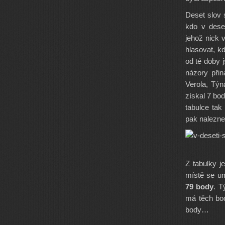
Deset slov 
kdo v dese
jehož nick 
hlasovat, k
od té doby 
názory přin
Verola, Týn
získal 7 bod
tabulce tak
pak nalezne
Z tabulky 
místě se um
79 body
. T
má těch bod
body…