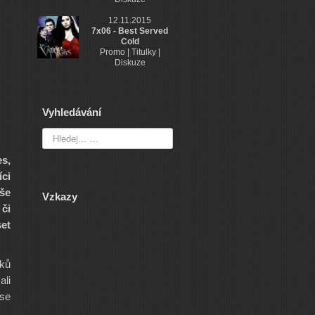
12.11.2015
7x06 - Best Served
Cold
Promo | Titulky |
Diskuze
Vyhledávání
es,
íci
še
Vzkazy
 či
et
íků
ali
ise