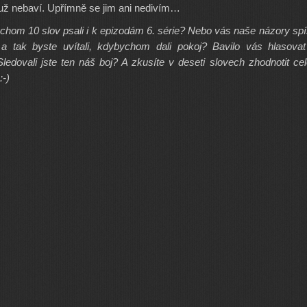
o už nebaví. Upřímně se jim ani nedivím…
chom 10 slov psali i k epizodám 6. série? Nebo vás naše názory sp
, a tak byste uvítali, kdybychom dali pokoj? Bavilo vás hlasova
ledovali jste ten náš boj? A zkusíte v deseti slovech zhodnotit ce
:-)