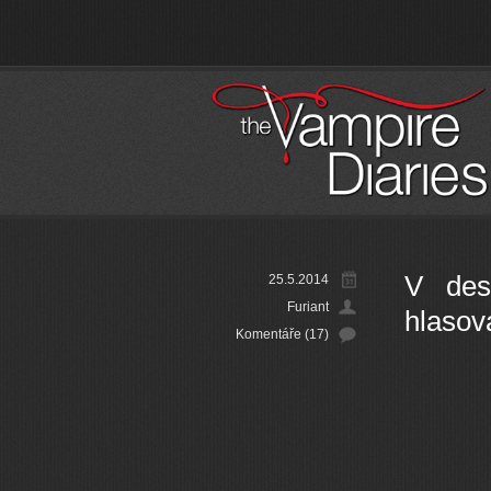
V des
25.5.2014
Furiant
hlasov
Komentáře (17)