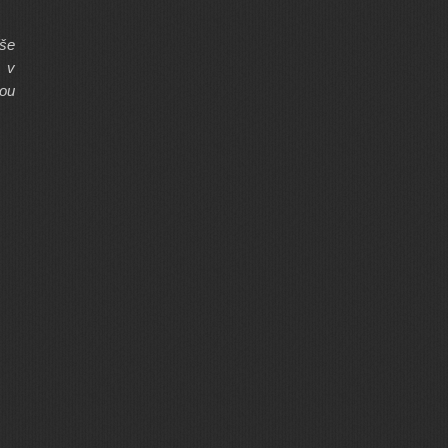
íše
t v
lou