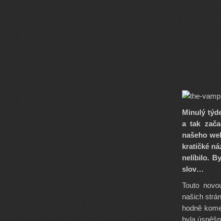
Minulý týde
a tak zača
našeho web
kratičké ná
nelíbilo. 
slov…
Touto novo
našich strá
hodně komen
byla úspěšná