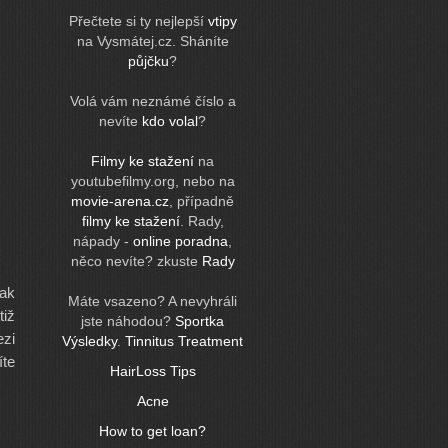
Přečtete si ty nejlepší
vtipy
na Vysmátej.cz. Sháníte
půjčku
?
Volá vám neznámé číslo a
nevíte
kdo volal
?
Filmy ke stažení
na
youtubefilmy.org, nebo na
movie-arena.cz
, případně
filmy ke stažení
. Rady,
nápady -
online poradna
,
něco nevíte? zkuste
Rady
ak
Máte vsazeno? A nevyhráli
tiž
jste náhodou?
Sportka
ezi
Výsledky
.
Tinnitus Treatment
íte
HairLoss Tips
Acne
How to get loan?