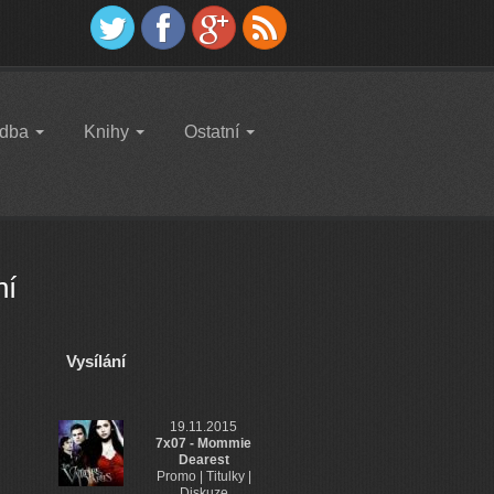
dba
Knihy
Ostatní
ní
Vysílání
19.11.2015
7x07 - Mommie
Dearest
Promo | Titulky |
Diskuze