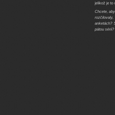
jelikož je t
Chcete, aby
rozčilovaly
anketách? S
pátou sérii? 