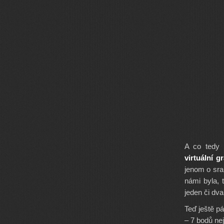
A co tedy 
virtuální g
jenom o sra
námi byla, 
jeden či dv
Teď ještě pá
– 7 bodů nej