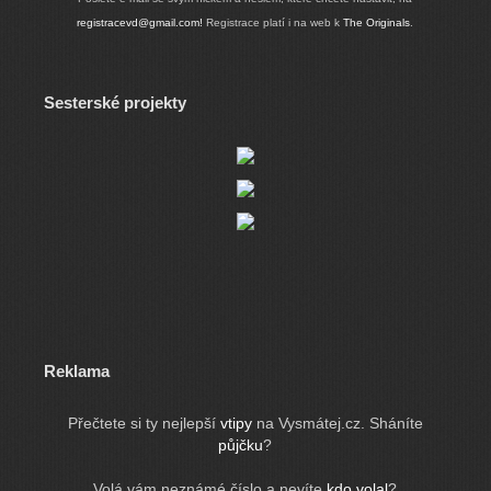
registracevd@gmail.com!
Registrace platí i na web k
The Originals
.
Sesterské projekty
Reklama
Přečtete si ty nejlepší
vtipy
na Vysmátej.cz. Sháníte
půjčku
?
Volá vám neznámé číslo a nevíte
kdo volal
?