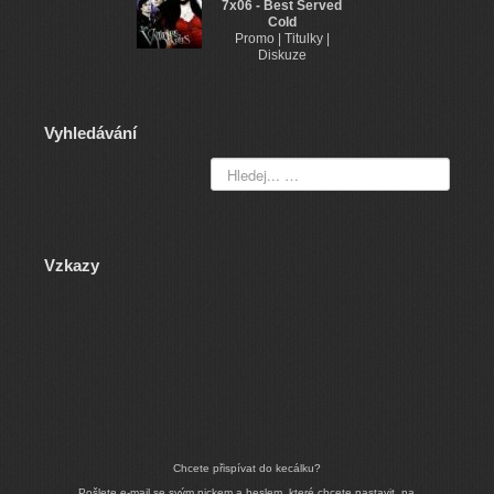
7x06 - Best Served
Cold
Promo | Titulky |
Diskuze
Vyhledávání
Vzkazy
Chcete přispívat do kecálku?
Pošlete e-mail se svým nickem a heslem, které chcete nastavit, na