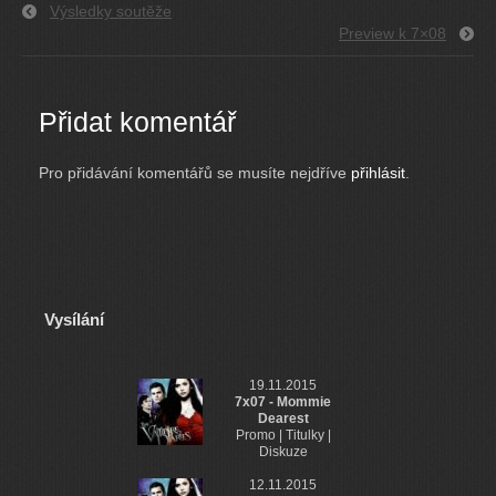
Výsledky soutěže
Preview k 7×08
Přidat komentář
Pro přidávání komentářů se musíte nejdříve
přihlásit
.
Vysílání
19.11.2015
7x07 - Mommie
Dearest
Promo | Titulky |
Diskuze
12.11.2015