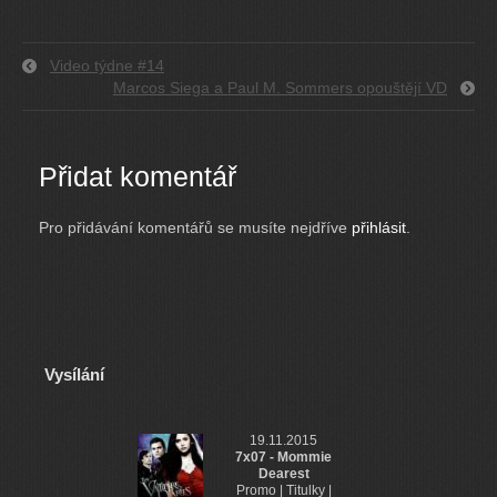
Video týdne #14
Marcos Siega a Paul M. Sommers opouštějí VD
Přidat komentář
Pro přidávání komentářů se musíte nejdříve
přihlásit
.
Vysílání
19.11.2015
7x07 - Mommie
Dearest
Promo | Titulky |