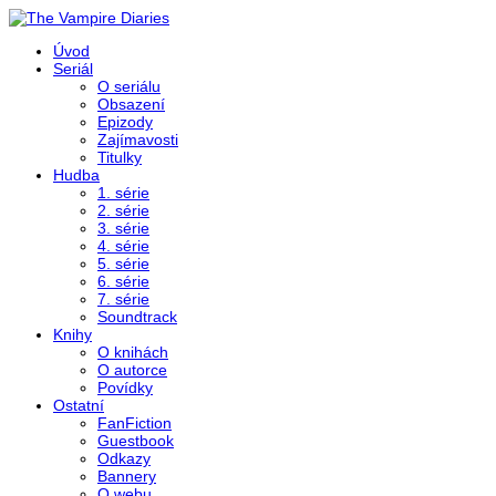
Úvod
Seriál
O seriálu
Obsazení
Epizody
Zajímavosti
Titulky
Hudba
1. série
2. série
3. série
4. série
5. série
6. série
7. série
Soundtrack
Knihy
O knihách
O autorce
Povídky
Ostatní
FanFiction
Guestbook
Odkazy
Bannery
O webu