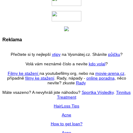
Reklama
Přečtete si ty nejlepší
vtipy
na Vysmátej.cz. Sháníte
půjčku
?
Volá vám neznámé číslo a nevíte
kdo volal
?
Filmy ke stažení
na youtubefilmy.org, nebo na
movie-arena.cz
,
případně
filmy ke stažení
. Rady, nápady -
online poradna
, něco
nevíte? zkuste
Rady
Máte vsazeno? A nevyhráli jste náhodou?
Sportka Výsledky
.
Tinnitus
Treatment
HairLoss Tips
Acne
How to get loan?
Acne