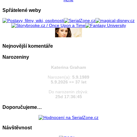
Spřátelené weby
Nejnovější komentáře
Narozeniny
Katerina Graham
Narozen(a):
5.9.1989
5.9.2026 »» 37 let
Do narozenin zbývá:
25d 17:36:44
Doporučujeme…
Návštěvnost