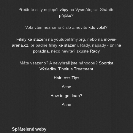
Přečtete si ty nejlepší
vtipy
na Vysmátej.cz. Sháníte
půjčku
?
Volá vám neznámé číslo a nevíte
kdo volal
?
Filmy ke stažení
na youtubefilmy.org, nebo na
movie-
arena.cz
, případně
filmy ke stažení
. Rady, nápady -
online
poradna
, něco nevíte? zkuste
Rady
Máte vsazeno? A nevyhráli jste náhodou?
Sportka
Výsledky
.
Tinnitus Treatment
HairLoss Tips
Acne
How to get loan?
Acne
Spřátelené weby