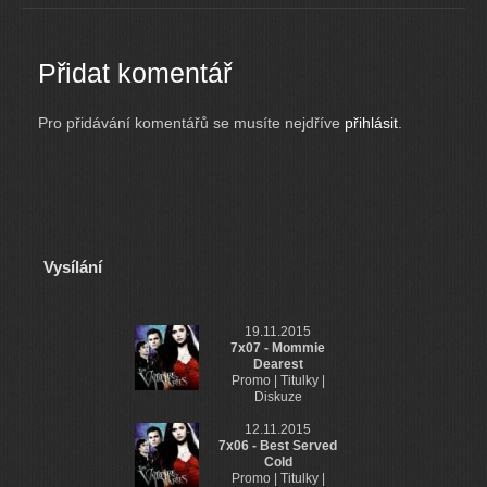
Přidat komentář
Pro přidávání komentářů se musíte nejdříve
přihlásit
.
Vysílání
19.11.2015
7x07 - Mommie
Dearest
Promo | Titulky |
Diskuze
12.11.2015
7x06 - Best Served
Cold
Promo | Titulky |