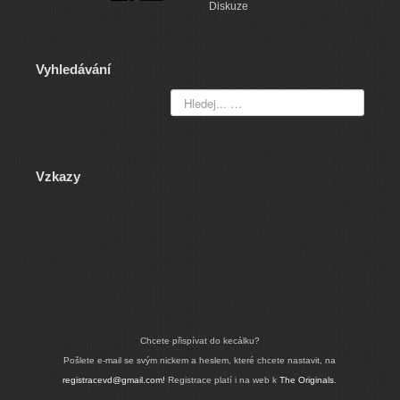
Diskuze
Vyhledávání
Vzkazy
Chcete přispívat do kecálku?
Pošlete e-mail se svým nickem a heslem, které chcete nastavit, na
registracevd@gmail.com!
Registrace platí i na web k
The Originals
.