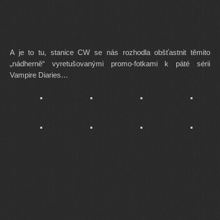
A je to tu, stanice CW se nás rozhodla obšťastnit těmito
„nádherně“ vyretušovanými promo-fotkami k páté sérii
Vampire Diaries…