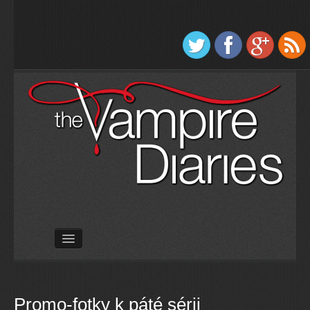
Úvod
Seriál
Hudba
Promo-fotky k páté sérii
Knihy