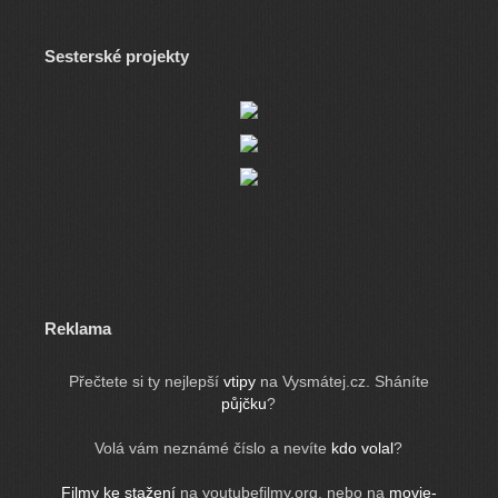
Sesterské projekty
Reklama
Přečtete si ty nejlepší
vtipy
na Vysmátej.cz. Sháníte
půjčku
?
Volá vám neznámé číslo a nevíte
kdo volal
?
Filmy ke stažení
na youtubefilmy.org, nebo na
movie-