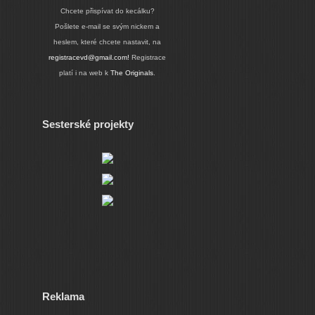
Chcete přispívat do kecálku?
Pošlete e-mail se svým nickem a
heslem, které chcete nastavit, na
registracevd@gmail.com!
Registrace
platí i na web k
The Originals
.
Sesterské projekty
Reklama