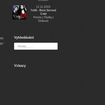
12.11.2015
7x06 - Best Served
Cold
Promo | Titulky |
Diskuze
Vyhledávání
ém
em‘
Vzkazy