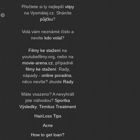
Přečtete si ty nejlepší
vtipy
na Vysmátej.cz. Sháníte
půjčku
?
Volá vám neznámé číslo a
nevíte
kdo volal
?
Filmy ke stažení
na
youtubefilmy.org, nebo na
movie-arena.cz
, případně
filmy ke stažení
. Rady,
nápady -
online poradna
,
něco nevíte? zkuste
Rady
Máte vsazeno? A nevyhráli
jste náhodou?
Sportka
Výsledky
.
Tinnitus Treatment
HairLoss Tips
Acne
How to get loan?