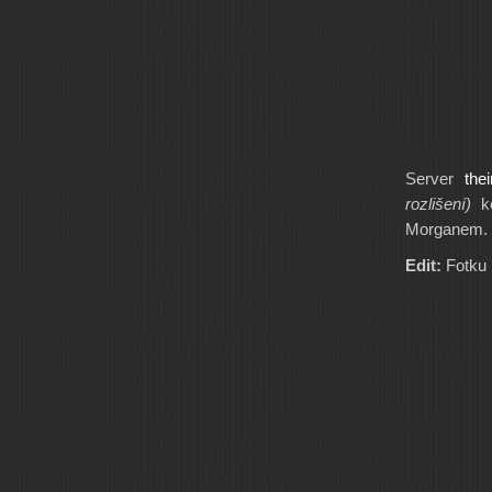
Server
the
rozlišení)
ke
Morganem.
Edit:
Fotku 