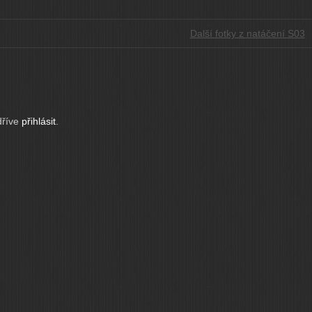
Další fotky z natáčení S03
dříve
přihlásit
.