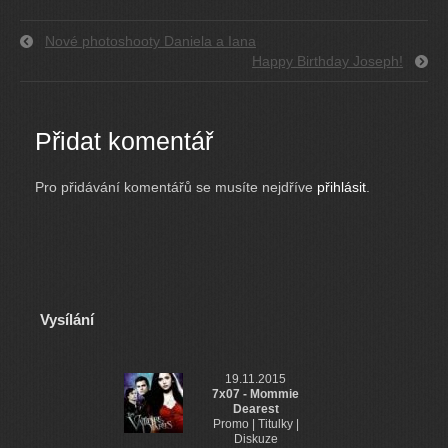
Nové photoshooty Daniela a Iana
Happy Birthday Joseph!
Přidat komentář
Pro přidávání komentářů se musíte nejdříve
přihlásit
.
Vysílání
19.11.2015
7x07 - Mommie
Dearest
Promo | Titulky |
Diskuze