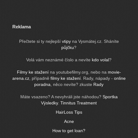
Reklama
Přečtete si ty nejlepší
vtipy
na Vysmátej.cz. Sháníte
půjčku
?
Volá vám neznámé číslo a nevíte
kdo volal
?
Filmy ke stažení
na youtubefilmy.org, nebo na
movie-
arena.cz
, případně
filmy ke stažení
. Rady, nápady -
online
poradna
, něco nevíte? zkuste
Rady
Máte vsazeno? A nevyhráli jste náhodou?
Sportka
Výsledky
.
Tinnitus Treatment
HairLoss Tips
Acne
How to get loan?