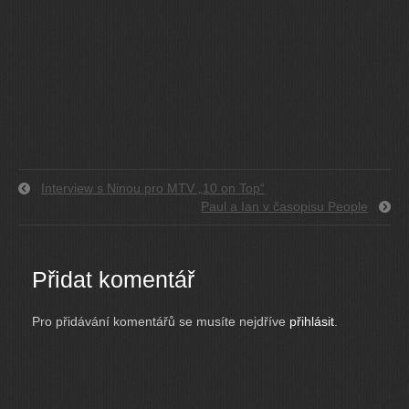
Interview s Ninou pro MTV „10 on Top“
Paul a Ian v časopisu People
Přidat komentář
Pro přidávání komentářů se musíte nejdříve
přihlásit
.