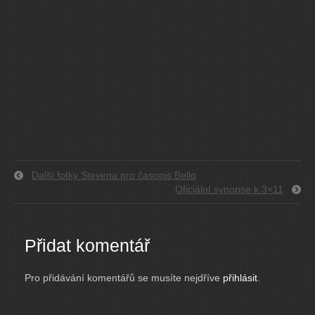
Další fotky Stevena pro časopis Bello
Oficiální synopse k 3×11
Přidat komentář
Pro přidávání komentářů se musíte nejdříve
přihlásit
.