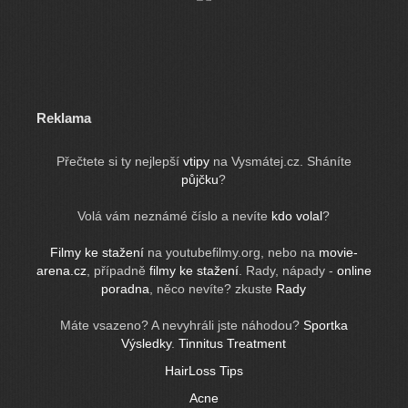
Reklama
Přečtete si ty nejlepší
vtipy
na Vysmátej.cz. Sháníte
půjčku
?
Volá vám neznámé číslo a nevíte
kdo volal
?
Filmy ke stažení
na youtubefilmy.org, nebo na
movie-
arena.cz
, případně
filmy ke stažení
. Rady, nápady -
online
poradna
, něco nevíte? zkuste
Rady
Máte vsazeno? A nevyhráli jste náhodou?
Sportka
Výsledky
.
Tinnitus Treatment
HairLoss Tips
Acne