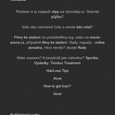
Přečtete si ty nejlepší
vtipy
na Vysmátej.cz. Sháníte
půjčku
?
Volá vám neznámé číslo a nevíte
kdo volal
?
Filmy ke stažení
na youtubefilmy.org, nebo na
movie-
arena.cz
, případně
filmy ke stažení
. Rady, nápady -
online
poradna
, něco nevíte? zkuste
Rady
Máte vsazeno? A nevyhráli jste náhodou?
Sportka
Výsledky
.
Tinnitus Treatment
HairLoss Tips
Acne
How to get loan?
Acne
Spřátelené weby