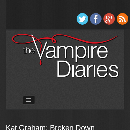
Úvod
Seriál
Hudba
Kat Graham: Broken Down
Knihy