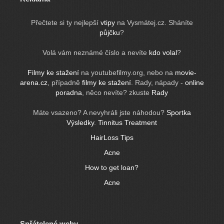
Přečtete si ty nejlepší
vtipy
na Vysmátej.cz. Sháníte
půjčku
?
Volá vám neznámé číslo a nevíte
kdo volal
?
Filmy ke stažení
na youtubefilmy.org, nebo na
movie-
arena.cz
, případně
filmy ke stažení
. Rady, nápady -
online
poradna
, něco nevíte? zkuste
Rady
Máte vsazeno? A nevyhráli jste náhodou?
Sportka
Výsledky
.
Tinnitus Treatment
HairLoss Tips
Acne
How to get loan?
Acne
Spřátelené weby