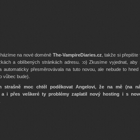
cházíme na nové doméně
The-VampireDiaries.cz
, takže si přepište
žkách a oblíbených stránkách adresu. :o) Zkusíme vyjednat, aby
a automaticky přesměrovávala na tuto novou, ale nebude to hned
 to vůbec bude).
h strašně moc chtěl poděkovat Angelovi, že na mě (na ná
 a i přes veškeré ty problémy zaplatil nový hosting i s nov
…