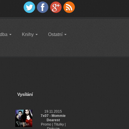
dba
Knihy
Ostatní
Vysílání
19.11.2015
7x07 - Mommie
Dearest
Promo | Titulky |
Diskuze