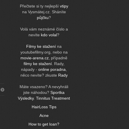
Přečtete si ty nejlepší
vtipy
na Vysmátej.cz. Sháníte
půjčku
?
Volá vám neznámé číslo a
nevíte
kdo volal
?
Filmy ke stažení
na
youtubefilmy.org, nebo na
movie-arena.cz
, případně
filmy ke stažení
. Rady,
nápady -
online poradna
,
něco nevíte? zkuste
Rady
Máte vsazeno? A nevyhráli
jste náhodou?
Sportka
Výsledky
.
Tinnitus Treatment
HairLoss Tips
Acne
How to get loan?