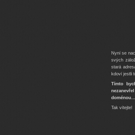
Nyní se na
svých zálo
stará adres
kdoví jestli
Tímto byc
nezanevřel
doménou
Tak vítejte!