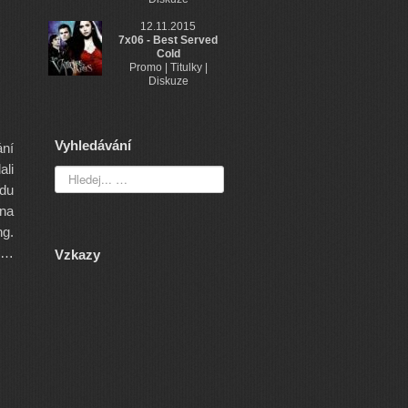
12.11.2015
7x06 - Best Served
Cold
Promo | Titulky |
Diskuze
Vyhledávání
ání
ali
adu
 na
ng.
lý…
Vzkazy