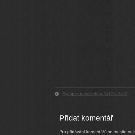
Synopse k epizodám 2×12 a 2×13
Přidat komentář
Pro přidávání komentářů se musíte nej