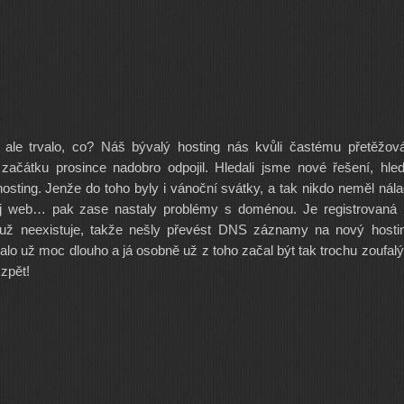
 ale trvalo, co? Náš bývalý hosting nás kvůli častému přetěžov
začátku prosince nadobro odpojil. Hledali jsme nové řešení, hled
osting. Jenže do toho byly i vánoční svátky, a tak nikdo neměl nál
kej web… pak zase nastaly problémy s doménou. Je registrovaná
ý už neexistuje, takže nešly převést DNS záznamy na nový hosti
alo už moc dlouho a já osobně už z toho začal být tak trochu zoufa
zpět!