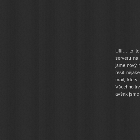
Ufff… to to
serveru na 
jsme nový h
řešit něja
mail, kter
Všechno trv
avšak jsme 