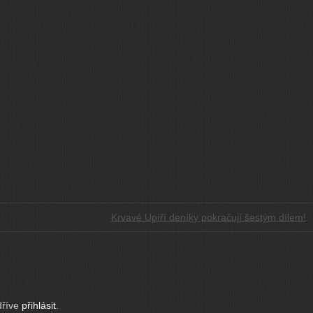
Krvavé Upíří deníky pokračují šestým dílem!
dříve
přihlásit
.