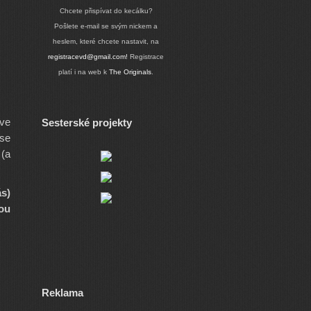
Chcete přispívat do kecálku?
Pošlete e-mail se svým nickem a
heslem, které chcete nastavit, na
registracevd@gmail.com!
Registrace
platí i na web k
The Originals
.
 ve
Sesterské projekty
 se
 (a
s)
ou
Reklama