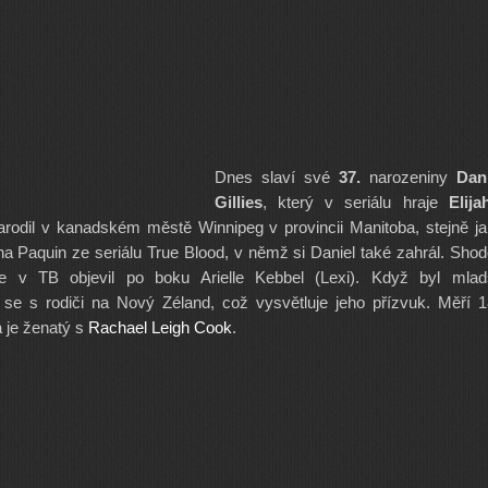
Dnes slaví své
37.
narozeniny
Dani
Gillies
, který v seriálu hraje
Elija
arodil v kanadském městě Winnipeg v provincii Manitoba, stejně j
a Paquin ze seriálu True Blood, v němž si Daniel také zahrál. Sho
se v TB objevil po boku Arielle Kebbel (Lexi). Když byl mladš
 se s rodiči na Nový Zéland, což vysvětluje jeho přízvuk. Měří 
a je ženatý s
Rachael Leigh Cook
.