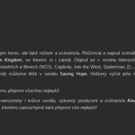
 jen herec, ale také režisér a scénárista. Režíroval a napsal scéná
en Kingdom
, ve kterém si i zahrál. Objevil se v mnoha televizn
minisériích a filmech (NCIS, Captivity, Into the West, Spiderman 2)
 něj můžeme těšit v seriálu
Saving Hope
. Veškerý výčet jeho r
mu přejeme všechno nejlepší!
narozeniny i tvůrce seriálu, výkonný producent a scénárista
Kev
, kterému samozřejmě také přejeme vše nejlepší!