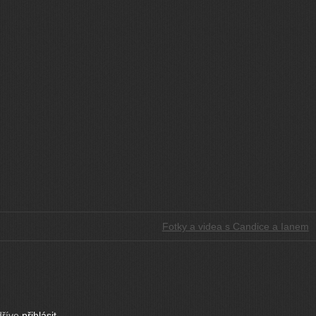
Fotky a videa s Candice a Ianem
dříve
přihlásit
.