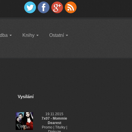
dba
Knihy
Ostatní
Vysílání
19.11.2015
7x07 - Mommie
Dearest
Promo | Titulky |
Diskuze