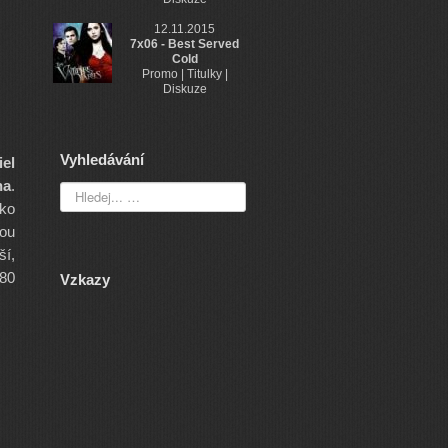
12.11.2015
7x06 - Best Served
Cold
Promo | Titulky |
Diskuze
Vyhledávání
el
ha
.
ako
dou
í,
180
Vzkazy