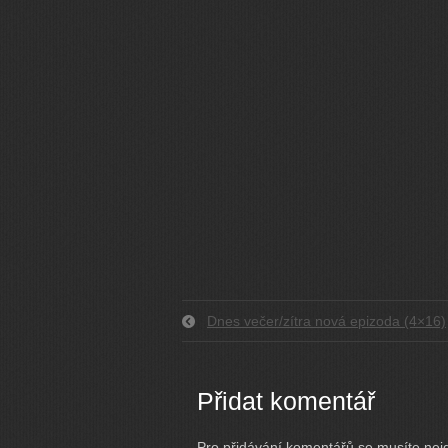
Dnes večer/zítra nová epizoda (4×16)
Přidat komentář
Pro přidávání komentářů se musíte nej