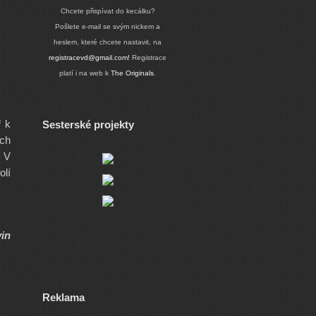
Chcete přispívat do kecálku?
Pošlete e-mail se svým nickem a
heslem, které chcete nastavit, na
registracevd@gmail.com!
Registrace
platí i na web k
The Originals
.
ř k
Sesterské projekty
ích
… V
olí
in
Reklama