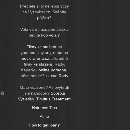
Přečtete si ty nejlepší
vtipy
na Vysmátej.cz. Sháníte
půjčku
?
Volá vám neznámé číslo a
nevíte
kdo volal
?
Filmy ke stažení
na
youtubefilmy.org, nebo na
movie-arena.cz
, případně
filmy ke stažení
. Rady,
nápady -
online poradna
,
něco nevíte? zkuste
Rady
Máte vsazeno? A nevyhráli
jste náhodou?
Sportka
Výsledky
.
Tinnitus Treatment
HairLoss Tips
Acne
How to get loan?