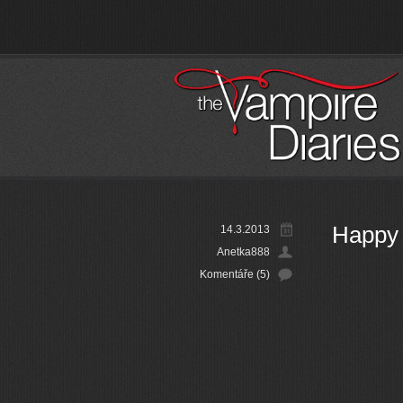
Happy 
14.3.2013
Anetka888
Komentáře (5)