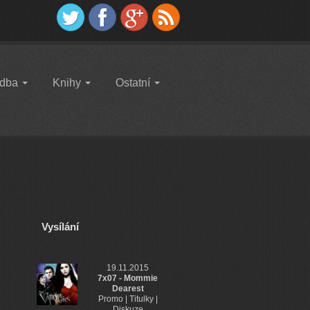
dba
Knihy
Ostatní
Vysílání
19.11.2015
7x07 - Mommie
Dearest
Promo | Titulky |
Diskuze