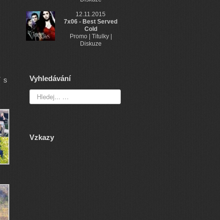
12.11.2015
7x06 - Best Served
Cold
Promo | Titulky |
Diskuze
Vyhledávání
í s
Vzkazy