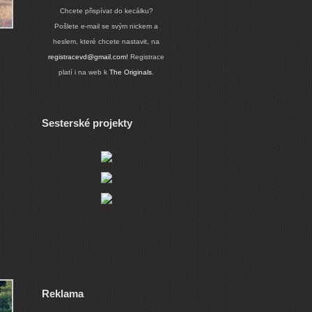
Chcete přispívat do kecálku?
Pošlete e-mail se svým nickem a
heslem, které chcete nastavit, na
registracevd@gmail.com!
Registrace
platí i na web k
The Originals
.
Sesterské projekty
Reklama