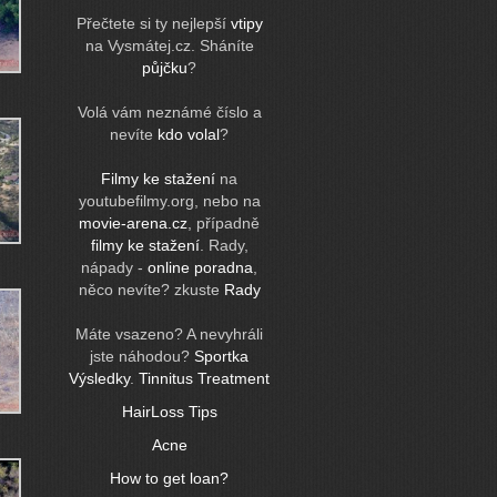
Přečtete si ty nejlepší
vtipy
na Vysmátej.cz. Sháníte
půjčku
?
Volá vám neznámé číslo a
nevíte
kdo volal
?
Filmy ke stažení
na
youtubefilmy.org, nebo na
movie-arena.cz
, případně
filmy ke stažení
. Rady,
nápady -
online poradna
,
něco nevíte? zkuste
Rady
Máte vsazeno? A nevyhráli
jste náhodou?
Sportka
Výsledky
.
Tinnitus Treatment
HairLoss Tips
Acne
How to get loan?