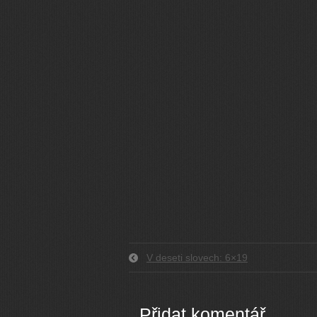
V deseti slovech: 6×19
Přidat komentář