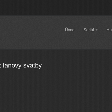
Úvod
Seriál
Hu
z Ianovy svatby