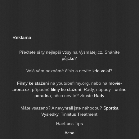
Reklama
Přečtete si ty nejlepší
vtipy
na Vysmátej.cz. Sháníte
půjčku
?
Volá vám neznámé číslo a nevíte
kdo volal
?
Filmy ke stažení
na youtubefilmy.org, nebo na
movie-
arena.cz
, případně
filmy ke stažení
. Rady, nápady -
online
poradna
, něco nevíte? zkuste
Rady
Máte vsazeno? A nevyhráli jste náhodou?
Sportka
Výsledky
.
Tinnitus Treatment
HairLoss Tips
Acne