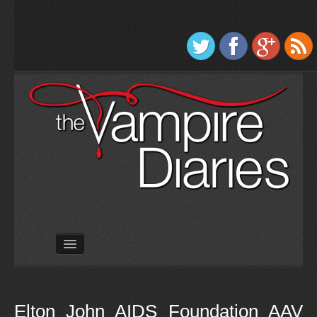
Úvod
Seriál
Hudba
Elton John AIDS Foundation AAV
Knihy