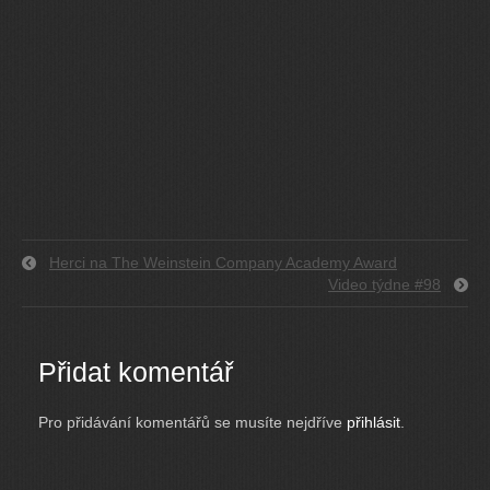
Herci na The Weinstein Company Academy Award
Video týdne #98
Přidat komentář
Pro přidávání komentářů se musíte nejdříve
přihlásit
.