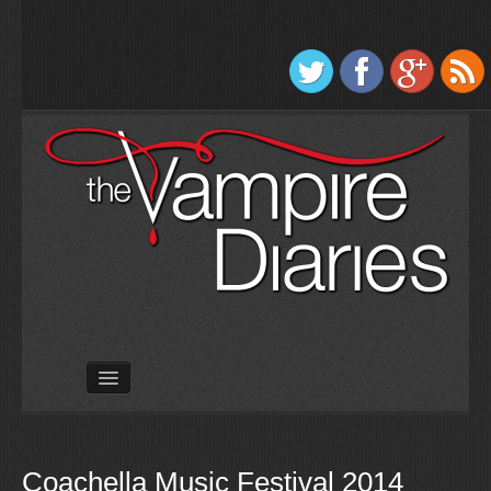
Úvod
Seriál
Hudba
Coachella Music Festival 2014
Knihy