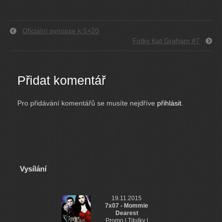
Oficiální synopse k 5×20
Fotky Kat Graham #7
Přidat komentář
Pro přidávání komentářů se musíte nejdříve
přihlásit
.
Vysílání
19.11.2015
7x07 - Mommie
Dearest
Promo | Titulky |