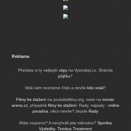
Reklama
Přečtete si ty nejlepší
vtipy
na Vysmátej.cz. Sháníte
půjčku
?
Volá vám neznámé číslo a nevíte
kdo volal
?
Filmy ke stažení
na youtubefilmy.org, nebo na
movie-
arena.cz
, případně
filmy ke stažení
. Rady, nápady -
online
poradna
, něco nevíte? zkuste
Rady
Máte vsazeno? A nevyhráli jste náhodou?
Sportka
Výsledky
.
Tinnitus Treatment