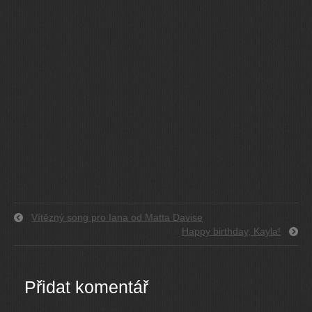
Vítězný song pro Iana od Matta Davise
Happy birthday, Kayla!
Přidat komentář