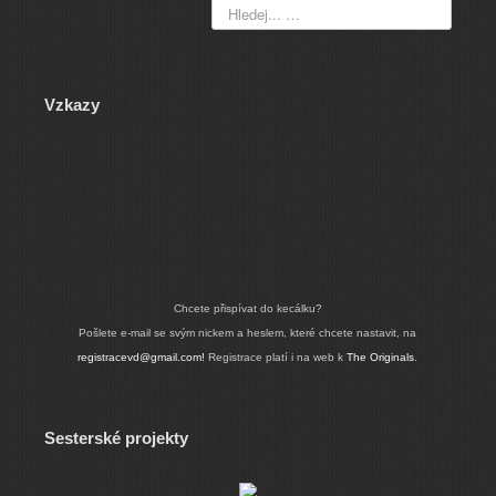
Vzkazy
Chcete přispívat do kecálku?
Pošlete e-mail se svým nickem a heslem, které chcete nastavit, na
registracevd@gmail.com!
Registrace platí i na web k
The Originals
.
Sesterské projekty