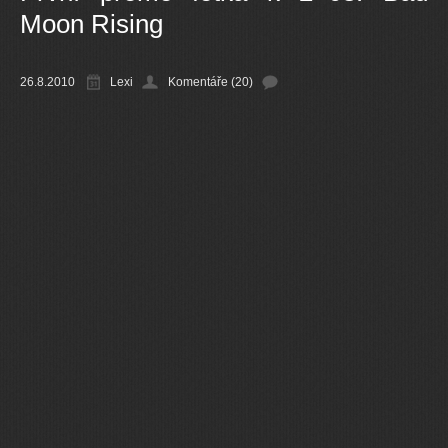
Moon Rising
Ostatní
26.8.2010
Lexi
Komentáře (20)