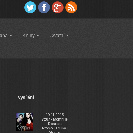
dba
Knihy
Ostatní
Vysílání
19.11.2015
7x07 - Mommie
Dearest
Promo | Titulky |
Diskuze