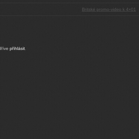
Britské promo-video k 4×01
dříve
přihlásit
.