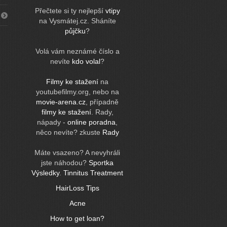
Přečtete si ty nejlepší
vtipy
na Vysmátej.cz. Sháníte
půjčku
?
Volá vám neznámé číslo a
nevíte
kdo volal
?
Filmy ke stažení
na
youtubefilmy.org, nebo na
movie-arena.cz
, případně
filmy ke stažení
. Rady,
nápady -
online poradna
,
něco nevíte? zkuste
Rady
Máte vsazeno? A nevyhráli
jste náhodou?
Sportka
Výsledky
.
Tinnitus Treatment
HairLoss Tips
Acne
How to get loan?