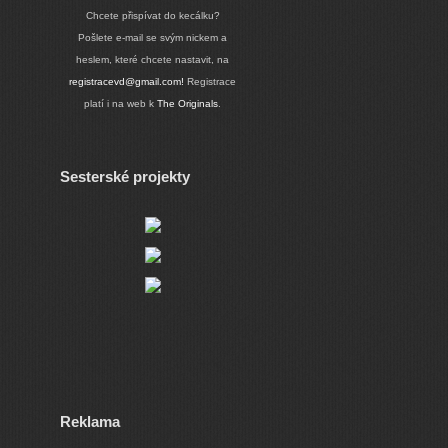
Chcete přispívat do kecálku?
Pošlete e-mail se svým nickem a
heslem, které chcete nastavit, na
registracevd@gmail.com!
Registrace
platí i na web k
The Originals
.
Sesterské projekty
Reklama