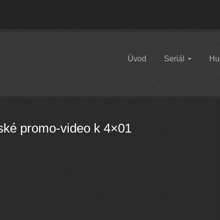
Úvod
Seriál
Hu
ké promo-video k 4×01