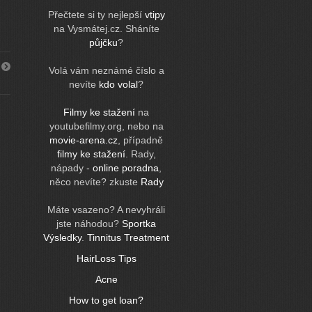
Přečtete si ty nejlepší
vtipy
na Vysmátej.cz. Sháníte
půjčku
?
Volá vám neznámé číslo a
nevíte
kdo volal
?
Filmy ke stažení
na
youtubefilmy.org, nebo na
movie-arena.cz
, případně
filmy ke stažení
. Rady,
nápady -
online poradna
,
něco nevíte? zkuste
Rady
Máte vsazeno? A nevyhráli
jste náhodou?
Sportka
Výsledky
.
Tinnitus Treatment
HairLoss Tips
Acne
How to get loan?