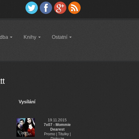
dba
Knihy
Ostatní
tt
Vysílání
19.11.2015
7x07 - Mommie
Dearest
Promo | Titulky |
Diskuze