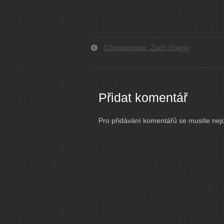
CWestionator: Zach Roerig
Přidat komentář
Pro přidávání komentářů se musíte nej