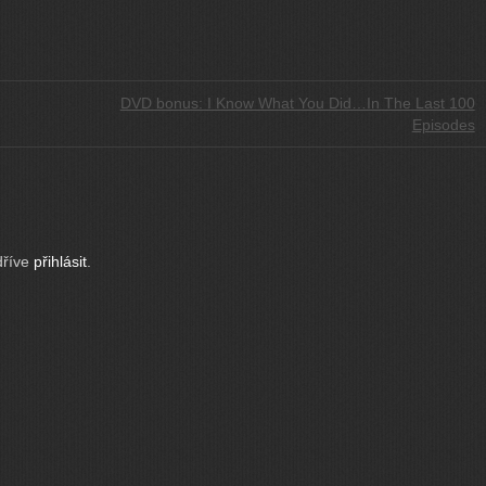
DVD bonus: I Know What You Did…In The Last 100
Episodes
dříve
přihlásit
.