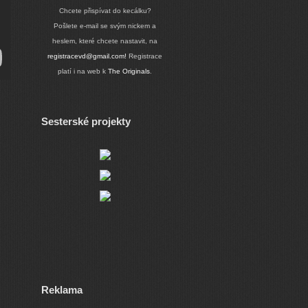
Chcete přispívat do kecálku?
Pošlete e-mail se svým nickem a
heslem, které chcete nastavit, na
registracevd@gmail.com!
Registrace
platí i na web k
The Originals
.
Sesterské projekty
Reklama