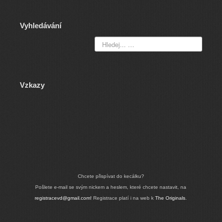
Vyhledávání
Vzkazy
Chcete přispívat do kecálku?
Pošlete e-mail se svým nickem a heslem, které chcete nastavit, na
registracevd@gmail.com!
Registrace platí i na web k
The Originals
.