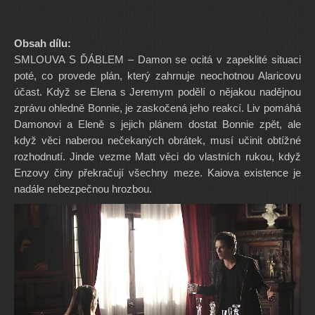
Obsah dílu:
SMLOUVA S ĎÁBLEM – Damon se ocitá v zapeklité situaci
poté, co provede plán, který zahrnuje neochotnou Alaricovu
účast. Když se Elena s Jeremym podělí o nějakou nadějnou
zprávu ohledně Bonnie, je zaskočená jeho reakcí. Liv pomáhá
Damonovi a Eleně s jejich plánem dostat Bonnie zpět, ale
když věci naberou nečekaných obrátek, musí učinit obtížné
rozhodnutí. Jinde vezme Matt věci do vlastních rukou, když
Enzovy činy překračují všechny meze. Kaiova existence je
nadále nebezpečnou hrozbou.