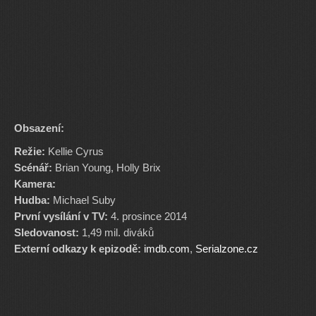
Obsazení:
Režie:
Kellie Cyrus
Scénář:
Brian Young, Holly Brix
Kamera:
Hudba:
Michael Suby
První vysílání v TV:
4. prosince 2014
Sledovanost:
1,49 mil. diváků
Externí odkazy k epizodě:
imdb.com
,
Serialzone.cz