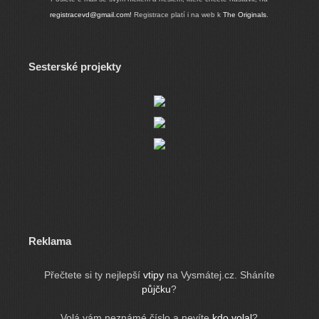
registracevd@gmail.com!
Registrace platí i na web k
The Originals
.
Sesterské projekty
Reklama
Přečtete si ty nejlepší
vtipy
na Vysmátej.cz. Sháníte
půjčku
?
Volá vám neznámé číslo a nevíte
kdo volal
?