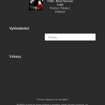
7x06 - Best Served
Cold
Promo | Titulky |
Diskuze
Vyhledávání
Vzkazy
Chcete přispívat do kecálku?
Pošlete e-mail se svým nickem a heslem, které chcete nastavit, na