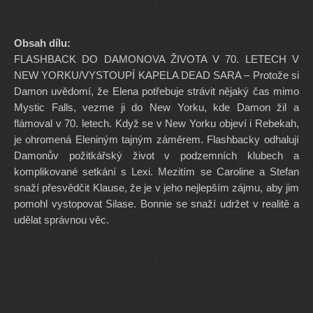
Obsah dílu:
FLASHBACK DO DAMONOVA ŽIVOTA V 70. LETECH V
NEW YORKU/VYSTOUPÍ KAPELA DEAD SARA – Protože si
Damon uvědomí, že Elena potřebuje strávit nějaký čas mimo
Mystic Falls, vezme ji do New Yorku, kde Damon žil a
flámoval v 70. letech. Když se v New Yorku objeví i Rebekah,
je ohromená Eleniným tajným záměrem. Flashbacky odhalují
Damonův požitkářský život v podzemních klubech a
komplikované setkání s Lexi. Mezitím se Caroline a Stefan
snaží přesvědčit Klause, že je v jeho nejlepším zájmu, aby jim
pomohl vystopovat Silase. Bonnie se snaží udržet v realitě a
udělat správnou věc.