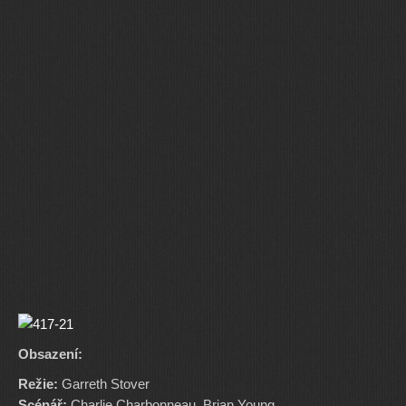
Obsazení:
Režie:
Garreth Stover
Scénář:
Charlie Charbonneau, Brian Young