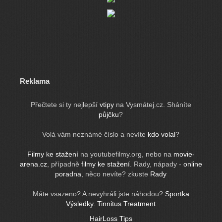
Reklama
Přečtete si ty nejlepší
vtipy
na Vysmátej.cz. Sháníte
půjčku
?
Volá vám neznámé číslo a nevíte
kdo volal
?
Filmy ke stažení
na youtubefilmy.org, nebo na
movie-
arena.cz
, případně
filmy ke stažení
. Rady, nápady -
online
poradna
, něco nevíte? zkuste
Rady
Máte vsazeno? A nevyhráli jste náhodou?
Sportka
Výsledky
.
Tinnitus Treatment
HairLoss Tips