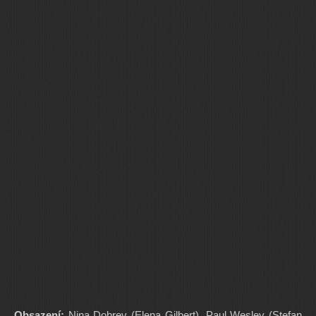
Obsazení:
Nina Dobrev (Elena Gilbert), Paul Wesley (Stefan