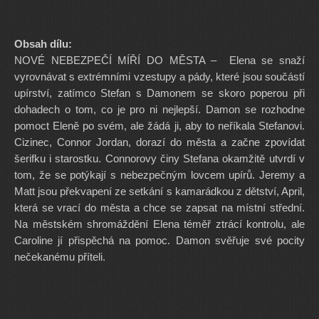
Obsah dílu:
NOVÉ NEBEZPEČÍ MÍŘÍ DO MĚSTA – Elena se snaží
vyrovnávat s extrémními vzestupy a pády, které jsou součástí
upírství, zatímco Stefan s Damonem se skoro poperou při
dohadech o tom, co je pro ni nejlepší. Damon se rozhodne
pomoct Eleně po svém, ale žádá ji, aby to neříkala Stefanovi.
Cizinec, Connor Jordan, dorazí do města a začne zpovídat
šerifku i starostku. Connorovy činy Stefana okamžitě utvrdí v
tom, že se potýkají s nebezpečným lovcem upírů. Jeremy a
Matt jsou překvapení ze setkání s kamarádkou z dětství, April,
která se vrací do města a chce se zapsat na místní střední.
Na městském shromáždění Elena téměř ztrácí kontrolu, ale
Caroline jí přispěchá na pomoc. Damon svěřuje své pocity
nečekanému příteli.