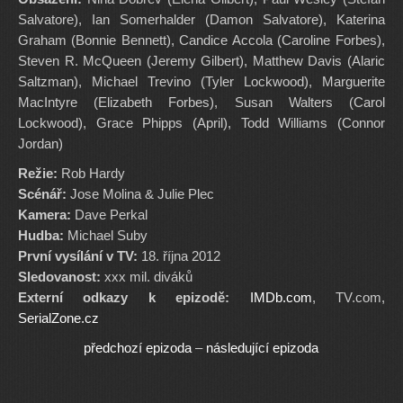
Salvatore), Ian Somerhalder (Damon Salvatore), Katerina
Graham (Bonnie Bennett), Candice Accola (Caroline Forbes),
Steven R. McQueen (Jeremy Gilbert), Matthew Davis (Alaric
Saltzman), Michael Trevino (Tyler Lockwood), Marguerite
MacIntyre (Elizabeth Forbes), Susan Walters (Carol
Lockwood), Grace Phipps (April), Todd Williams (Connor
Jordan)
Režie:
Rob Hardy
Scénář:
Jose Molina & Julie Plec
Kamera:
Dave Perkal
Hudba:
Michael Suby
První vysílání v TV:
18. října 2012
Sledovanost:
xxx mil. diváků
Externí odkazy k epizodě:
IMDb.com
, TV.com,
SerialZone.cz
předchozí epizoda
–
následující epizoda